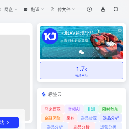
网盘
翻译
传文件
打开网站
KJNAV跨境导航
出海掘金必备导航
1.7
K
收录网址
标签云
马来西亚
音频AI
非洲
限时秒杀
金融保险
采购
选品货源
选品分析
站
选品分析
选品分析
运营分析