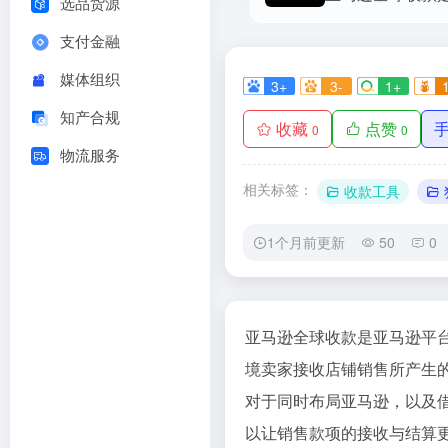
选品货源
支付金融
媒体组织
3+
3-
1+
知产合规
收藏
点赞
0
0
物流服务
相关标签：
收款工具
1个月前更新
50
0
亚马逊全球收款是亚马逊平
境卖家接收店铺销售所产生
对于同时布局亚马逊，以及借
以让销售款项的接收与结算