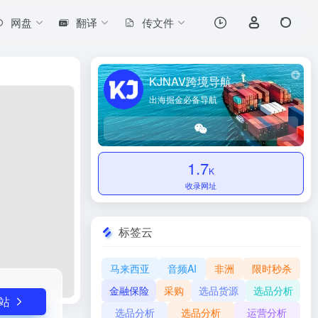
网盘
翻译
传文件
打开网站
将资金结算至卖家指定的账户，简...
KJNAV跨境导航
出海掘金必备导航
1.7
K
收录网址
标签云
马来西亚
音频AI
非洲
限时秒杀
金融保险
采购
选品货源
选品分析
站
选品分析
选品分析
运营分析