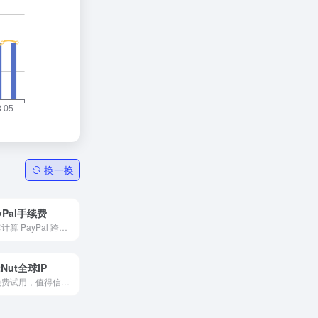
换一换
yPal手续费
快速计算 PayPal 跨境收款的手续费与到账金额。
tNut全球IP
可免费试用，值得信赖的住宅 IP 代理解决方案提供商，使用更快更稳定的全球8500万优质IP抓取数据