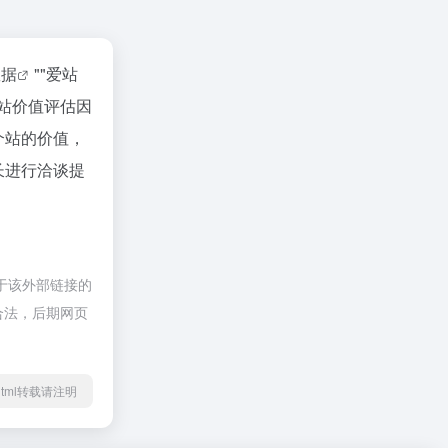
数据
""
爱站
站价值评估因
个站的价值，
长进行洽谈提
于该外部链接的
规合法，后期网页
65.html转载请注明