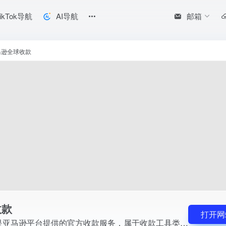
邮箱
ikTok导航
AI导航
别。它帮助在亚马逊各站点经营的跨境卖家接收店铺销售所产生的款项，并支持
马逊全球收款
收款
打开网
亚马逊全球收款是亚马逊平台提供的官方收款服务，属于收款工具类别。它帮助在亚马逊各站点经营的跨境卖家接收店铺销售所产生的款项，并支持将资金结算至卖家指定的账户，简化了跨境回款的处理流程。对于同时布局亚马逊，以及借助TikTok生态引流至亚马逊店铺的卖家而言，使用平台自带的收款服务，可以让销售款项的接收与结算更加顺畅规范。通过官方收款渠道，卖...