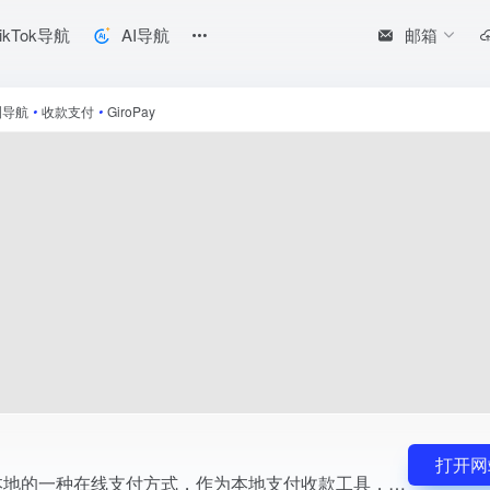
邮箱
ikTok导航
AI导航
，服务于当地消费者的网上付款需求。对于面向德国市场的跨境电商与 TikTok 卖
洲导航
•
收款支付
•
GiroPay
打开网
GiroPay 是德国本地的一种在线支付方式，作为本地支付收款工具，服务于当地消费者的网上付款需求。对于面向德国市场的跨境电商与 TikTok 卖家而言，德国用户普遍偏好使用本地银行相关的付款渠道，接入 GiroPay 能够让买家以熟悉、信任的方式完成结账，有助于提升支付成功率与整体购物体验。在拓展德语区市场、承接 TikTok 流量转化...