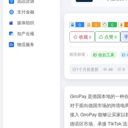
选品货源
支付金融
媒体组织
0
0
0
知产合规
收藏
点赞
0
0
物流服务
相关标签：
收款工具
1个月前更新
46
0
GiroPay 是德国本地
对于面向德国市场的跨境电
接入 GiroPay 能够让
德语区市场、承接 TikT