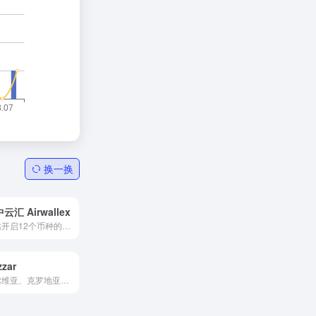
换一换
云汇 Airwallex
一站开启12个币种的本地收款账户
zzar
塞尔维亚、克罗地亚等地区最大的电商平台