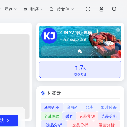
网盘
翻译
传文件
打开网站
家而言，德国用...
KJNAV跨境导航
出海掘金必备导航
1.7
K
收录网址
标签云
马来西亚
音频AI
非洲
限时秒杀
金融保险
采购
选品货源
选品分析
站
选品分析
选品分析
运营分析