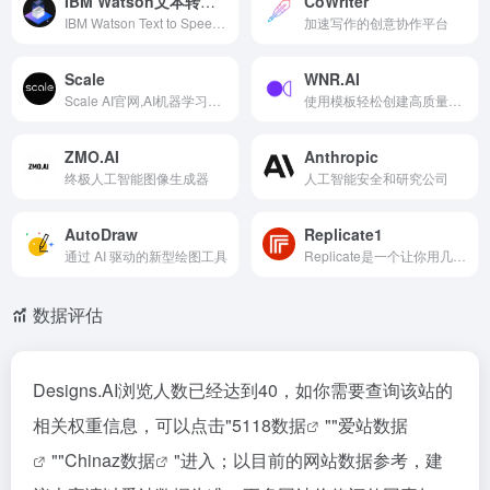
IBM Watson文本转语音
CoWriter
IBM Watson Text to Speech 是一项AI云服务，能够将书面文本转化为自然流畅的人类语音，为应用程序提供语音输出功能，并支持多种语言和声音，满足不同用户需求。
加速写作的创意协作平台
Scale
WNR.AI
Scale AI官网,AI机器学习标注训练平台
使用模板轻松创建高质量且可自定义提示的平台，免费使用基本功能
ZMO.AI
Anthropic
终极人工智能图像生成器
人工智能安全和研究公司
AutoDraw
Replicate1
通过 AI 驱动的新型绘图工具
Replicate是一个让你用几行代码就能运行开源机器学习模型的平台。
数据评估
Designs.AI浏览人数已经达到40，如你需要查询该站的
相关权重信息，可以点击"
5118数据
""
爱站数据
""
Chinaz数据
"进入；以目前的网站数据参考，建