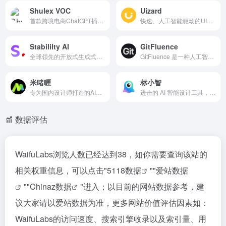
Shulex VOC
Uizard
首款跨境电商ChatGPT插件，免...
快速、人工智能驱动的UI设计工具，可免费体验
Stabililty AI
GitFluence
全球领先的开放式生成式人工智能平台
GitFluence 是一种人工智能驱动的解决方案，可帮助用户快速找到适合其特定需求的正确 git 命令。
米啫喱
标小智
专为国内设计师打造的AI绘画平台。
进击的 AI 智能设计工具，一键实现AI 商标LOGO、名片、海报、头像、印章等图像智能生成和处理
数据评估
WaifuLabs浏览人数已经达到38，如你需要查询该站的
相关权重信息，可以点击"
5118数据
""
爱站数据
""
Chinaz数据
"进入；以目前的网站数据参考，建
议大家请以爱站数据为准，更多网站价值评估因素如：
WaifuLabs的访问速度、搜索引擎收录以及索引量、用