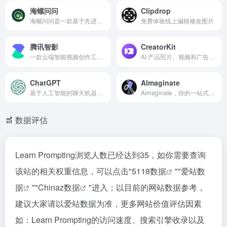
海螺问问
Clipdrop
海螺问问是一款基于先进AI生成技术的对话式智能助理。它旨在通过简单的对话为用户提供写作灵感、快速获取信息以及生活帮助。
免费体验线上编辑修改图片
腾讯智影
CreatorKit
一款云端智能视频创作工具，它集成了视频剪辑、素材库、文本配音、数字人播报、自动字幕识别等多种功能于一体，旨在帮助用户更高效地进行视频创作
AI 产品照片、视频和广告制作器
ChatGPT
Almaginate
基于人工智能的聊天机器人可以像人类一样快速响应您的问题、查询和一般对话
Almaginate，你的一站式绘画专家。
数据评估
Learn Prompting浏览人数已经达到35，如你需要查询
该站的相关权重信息，可以点击"
5118数据
""
爱站数
据
""
Chinaz数据
"进入；以目前的网站数据参考，
建议大家请以爱站数据为准，更多网站价值评估因素
如：Learn Prompting的访问速度、搜索引擎收录以及