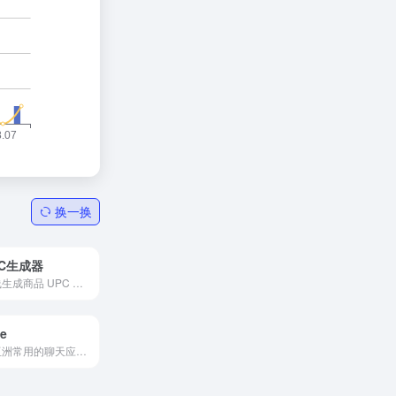
换一换
PC生成器
在线生成商品 UPC 条形码，满足亚马逊等平台的商品刊登需求。
ne
在亚洲常用的聊天应用程序之一