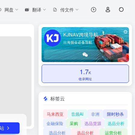
网盘
翻译
传文件
打开网站
KJNAV跨境导航
出海掘金必备导航
1.7
K
收录网址
标签云
马来西亚
音频AI
非洲
限时秒杀
金融保险
采购
选品货源
选品分析
站
选品分析
选品分析
运营分析