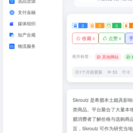
选品货源
支付金融
媒体组织
0
0
0
知产合规
收藏
点赞
0
0
物流服务
相关标签：
其他网站
1个月前更新
53
0
Skroutz 是希腊本土
类商品。平台聚合了大量本
腊消费者了解价格与选购商品
言，Skroutz 可作为