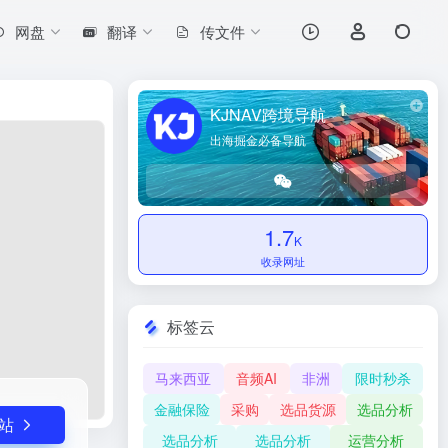
网盘
翻译
传文件
打开网站
KJNAV跨境导航
出海掘金必备导航
1.7
K
收录网址
标签云
马来西亚
音频AI
非洲
限时秒杀
金融保险
采购
选品货源
选品分析
站
选品分析
选品分析
运营分析