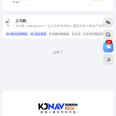
义乌购
义乌购（yiwugo.com）以义乌市场为核心,覆盖全国小商品产业带优质供应商,一手货源,品质商品更低价;品类丰富,在线商品达500万,涉及玩具,饰品,工艺品,日用百货等26个大类;线上线下对应,交易有保障,小商品,就上义乌购.
国内货源网站
选品货源
# 中国小商品城
# 义乌
# 义乌小商品市场
26°
没有了