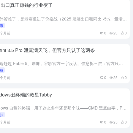
国出口真正赚钱的行业变了
Gemini 3.5 Pro 泄露满天
飞，但官方只认了这两条
不是外贸难了，是老赛道进了价格战（2025 服装出口额同比 -5%、量增价减加剧）。方向没错——宠物、露营、家庭健身，卖的是价值而非低价；但 2025 数据更冷静：连宠物食品都转量增价跌，整体在降速...
1个月前
25
资讯
让 Claude 自己整理你的
1个月前
0
23
0
第二大脑：开源神器
claude-obsidian
1个月前
25
mini 3.5 Pro 泄露满天飞，但官方只认了这两条
「前端赶超 Fable 5」刷屏，谷歌官方一字没认。信息拆三层：官方只认 3.5 Flash 已上线、Pro 下月推出；跳票、前端封神、7/17 全是传闻，7/17 还是 Polymarket 赌盘数...
科技
1个月前
0
25
0
ndows丑终端的救星Tabby
Windows 自带的终端，用了这么多年还是那个味——CMD 黑底白字，PowerShell 蓝底白字，字体锯齿，没有标签页。想换个顺手的，一圈找下来，很多方案都要你先写一晚上配置。直到遇到 Tabb...
科技
1个月前
0
25
0