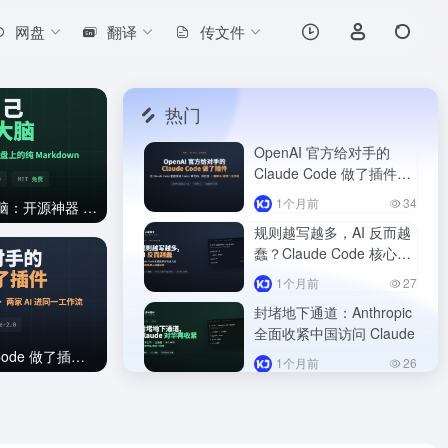
网盘
翻译
传文件
热门
OpenAI 官方给对手的
Claude Code 做了插件：
codex-plugin-cc
1个月前
34
让 Claude 自己整理你的第二大脑：开源神器 claude-obsidian
规则越写越多，AI 反而越
蠢？Claude Code 核心工
程师自曝 Fable 5 用法
1个月前
27
封堵地下通道：Anthropic
自家 AI 的审美挂进黑名单：Claude Design 提示词曝
全面收紧中国访问 Claude
光
OpenAI 官方给对手的 Claude Code 做了插件：codex-plugin-cc
1个月前
26
Anthropic 把自家 AI 的审
美挂进黑名单：Claude
Design 提示词曝光
1个月前
25