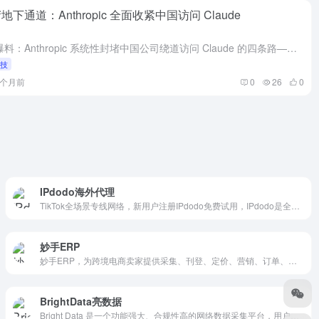
地下通道：Anthropic 全面收紧中国访问 Claude
FT 曝料：Anthropic 系统性封堵中国公司绕道访问 Claude 的四条路——个人海外号+报销、新加坡子公司、Azure 云跳板、API 中转。与阿里 7/10 反向禁令对撞，双向脱钩在闭环。
科技
1个月前
0
26
0
IPdodo海外代理
TikTok全场景专线网络，新用户注册IPdodo免费试用，IPdodo是全球静态IP/动态IP代理服务商，提供国外IP代理服务，主营国外私人住宅/IDC机房IP代理，合规获取200+地区！
妙手ERP
妙手ERP，为跨境电商卖家提供采集、刊登、定价、营销、订单、仓储、采购、物流、代打包、财务、客服等一体化服务，支持Shopee、Lazada、TikTok、Temu、Ozon等跨境电商平台
BrightData亮数据
Bright Data 是一个功能强大、合规性高的网络数据采集平台，用户可以通过其代理网络和数据采集工具，高效、安全地获取各种在线数据。