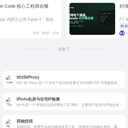
e Code 核心工程师自曝
封堵
AI Engineer 大会上，Thariq 分享 Anthropic 内部怎么用 Fable 5：系统提示词砍掉八成、把禁令换成上下文引导、让 AI 反过来面试你。模型越强，提示词反而越该短。
0
27
0
没有了
922S5Proxy
922 S5 Proxy 是一个专注于提供高质量住宅代理和 ISP 代理服务的平台，旨在为用户提供安全、稳定且高效的网络代理解决方案。
IPinfo机房与住宅IP检测
ipinfo是一个 IP地址信息和网络工具 网站，主要用于提供与IP地址相关的详细信息和服务！
西柚找词
西柚找词，免费亚马逊关键词反查工具，快速找出ASIN出单词。通过反查竞品出单词，帮您找到适合投放的关键词。同时针对关键词进行流量预估，针对流量进行精细化运营。