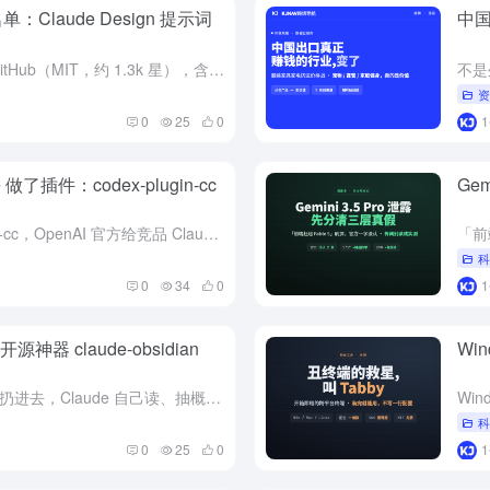
单：Claude Design 提示词
中
Claude Design 系统提示词被扒开源到 GitHub（MIT，约 1.3k 星），含 ai-slop-check「AI 味检测器」9 条。最狠的第 9 条查的是 Claude 自己最爱的默认...
0
25
0
 做了插件：codex-plugin-cc
Ge
GitHub 日榜冲顶的 openai/codex-plugin-cc，OpenAI 官方给竞品 Claude Code 做的插件——一条命令调 Codex 审代码、派任务。约 25K star、Ap...
0
34
0
器 claude-obsidian
Wi
GitHub 上 8.7k star 的开源项目：把资料扔进去，Claude 自己读、抽概念、建链接，归档成纯 Markdown 知识库，还能记住上次、自主做研究。靠 Claude Code 跑，MI...
0
25
0