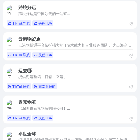
跨境好运
跨境好运是中国领先的一站式...
TikTok导航
头程FBA
云港物贸通
云港物贸通平台依托强大的IT技术能力和专业服务团队， 为出海企业提供涵盖跨境电商物流、干线运力订舱、进出口关务、海外仓分拨配送、供应链金融、货运保险、电商培训、阳光结汇！
TikTok导航
头程FBA
运去哪
提供海运整箱、拼箱、空运、...
TikTok导航
东南亚导航
泰嘉物流
【深圳市泰嘉物流有限公司】...
TikTok导航
头程FBA
卓世全球
深圳卓世全球供应链有限公司是一家致力于服务全球的第三方物流企业。我们的服务专注于：FBA头程运输服务、国际海运、空运、快递、仓储报关、货物运输保险、供应链方案定制。