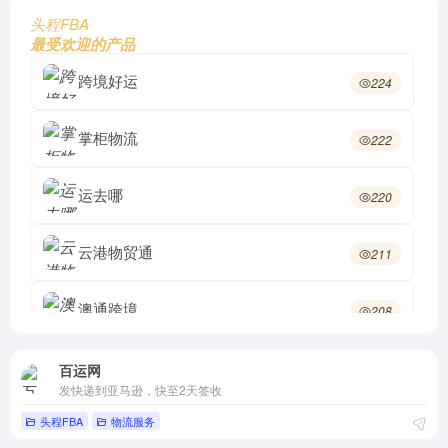
头程FBA
最受欢迎的产品
跨境好运
224
掌柜物流
222
运去哪
220
云港物贸通
211
澳通跨境
208
堡森三通物流集团
206
百运网
发快递到亚马逊，快至2天签收
头程FBA
物流服务