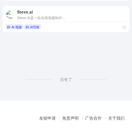
Steve.ai
Steve.AI是一款在线视频制作...
AI 视频
AI导航
没有了
友链申请
免责声明
广告合作
关于我们