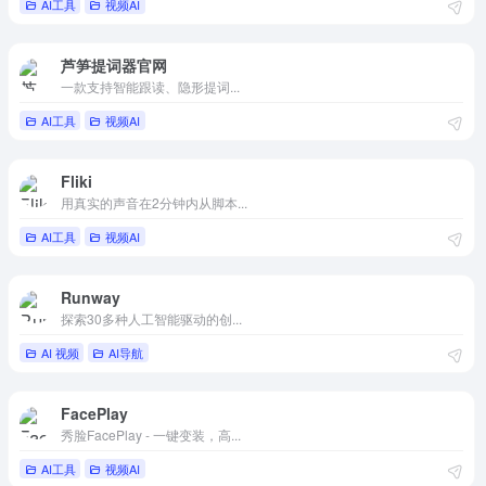
AI工具
视频AI
芦笋提词器官网
一款支持智能跟读、隐形提词...
AI工具
视频AI
Fliki
用真实的声音在2分钟内从脚本...
AI工具
视频AI
Runway
探索30多种人工智能驱动的创...
AI 视频
AI导航
FacePlay
秀脸FacePlay - 一键变装，高...
AI工具
视频AI