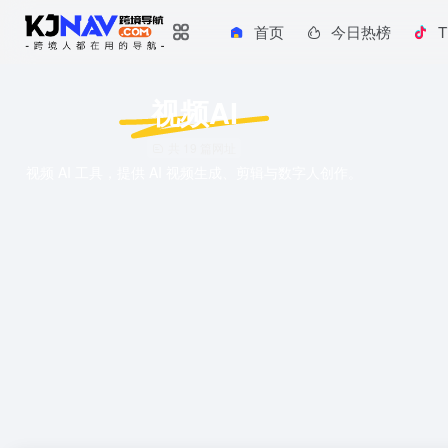
首页
今日热榜
T
视频AI
共 19 篇网址
视频 AI 工具，提供 AI 视频生成、剪辑与数字人创作。