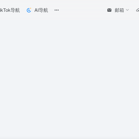
邮箱
ikTok导航
AI导航