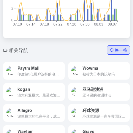
相关导航
换一换
Paytm Mall
Wowma
印度超5亿用户选择的电子购物平台
被称为日本的沃尔玛
kogan
亚马逊澳洲
澳大利亚最大、最受欢迎的在线零售商。
亚马逊的澳洲站点
Allegro
环球资源
波兰最大的电商平台，成立于1999年，现已成为中东欧地区最受欢迎的在线购物平台之一。Allegro以其丰富的商品种类、便捷的购物体验和强大的用户基础，成为波兰及周边国家消费者首选的购物平台。
环球资源是一家享誉国际的多渠道O2O（线上至线下）贸易平台。其旗下直隶的环球资源网站是深度行业化的专业B2B外贸平台，更是中国商务部主办的国际商报多次发文点名认可的全球高端买家的首选采购平台、主流平台。
Wayfair
Grays