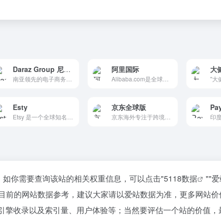
Daraz Group 尼泊尔
阿里国际
大
南亚领先的电子商务平台在尼泊尔的分站点
Alibaba.com是全球最大的在线B2B交易平台，连接全球制造商、供应商、进口商和出口商，提供一站式跨境贸易服务。
Esty
京东全球版
Pa
Etsy 是一个全球知名的在线创意市场，专注于手工艺品、复古商品和定制产品的销售。
京东海外专注于跨境出口的平台
11，如你需要查询该站的相关权重信息，可以点击"
5118数据
""
爱
以目前的网站数据参考，建议大家请以爱站数据为准，更多网站价
搜索引擎收录以及索引量、用户体验等；当然要评估一个站的价值