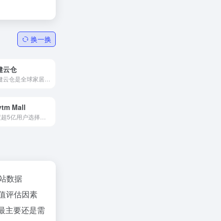
换一换
健云仓
"大健云仓是全球家居流通骨干网，提供端到端跨境B2B平台服务，涵盖仓储、物流及品牌赋能，助力家居企业高效拓展国际市场。"
ytm Mall
印度超5亿用户选择的电子购物平台
站数据
值评估因素
，最主要还是需