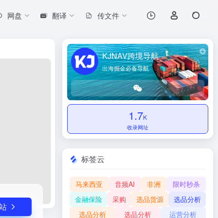
网盘
翻译
传文件
打开网站
KJNAV跨境导航
出海掘金必备导航
1.7
K
收录网址
标签云
马来西亚
音频AI
非洲
限时秒杀
金融保险
采购
选品货源
选品分析
站
选品分析
选品分析
运营分析