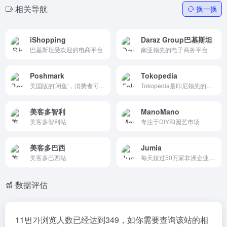
相关导航
换一换
iShopping
Daraz Group巴基斯坦
巴基斯坦受欢迎的电商平台
南亚领先的电子商务平台
Poshmark
Tokopedia
美国版的'闲鱼'，消费者可以对产品进行出价购买，被称为海外版“闲鱼”
Tokopedia是印尼领先的综合性电商平台，提供安全便捷的在线购物体验，涵盖从日用品到电子产品的全品类商品，支持多种支付方式，并拥有官方品牌店保障正品，同时提供金融、旅游、票务等多元化服务。
美客多智利
ManoMano
美客多智利站
专注于DIY和园艺市场
美客多巴西
Jumia
美客多巴西站
每天超过50万家非洲企业成交订单！
数据评估
11번가浏览人数已经达到349，如你需要查询该站的相