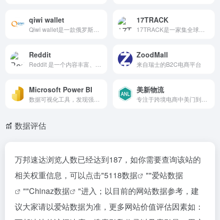
qiwi wallet
17TRACK
Qiwi wallet是一款俄罗斯第三方支付收款平台，目前支持美元,欧元,俄罗斯卢布等国际主流货币之间的电子支付、转账和汇款服务。
17TRACK是一家集全球物流快递...
Reddit
ZoodMall
Reddit 是一个内容丰富、互动性强的社交新闻平台，用户可以通过子版块、帖子和评论参与各种话题的讨论。无论是获取新闻、娱乐内容还是专业知识，Reddit 都提供了广泛的选择。
来自瑞士的B2C电商平台
Microsoft Power BI
美新物流
数据可视化工具，发现强大的见解并将其转化为影响力
专注于跨境电商中美门到门物流解决方案，服务涵盖FBA头程、海外仓、独立站物流
数据评估
万邦速达浏览人数已经达到187，如你需要查询该站的
相关权重信息，可以点击"
5118数据
""
爱站数据
""
Chinaz数据
"进入；以目前的网站数据参考，建
议大家请以爱站数据为准，更多网站价值评估因素如：