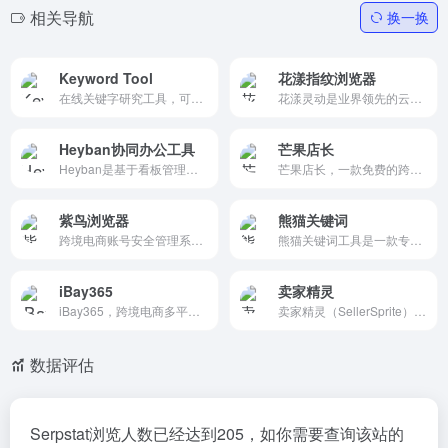
相关导航
换一换
Keyword Tool
花漾指纹浏览器
在线关键字研究工具，可自动生成 SEO 和 PPC 活动的关键字建议
花漾灵动是业界领先的云端智能机器人平台,内含花漾指纹分身浏览器与花漾灵动RPA,致力于解决多账号防关联安全运营问题,为跨境电商及社交媒体提供防关联、海外加速、浏览器自动化等专业解决方案。
Heyban协同办公工具
芒果店长
Heyban是基于看板管理法的在线协同办公工具
芒果店长，一款免费的跨境电...
紫鸟浏览器
熊猫关键词
跨境电商账号安全管理系统,为每个账号提供安全独立环境与管理权限!
熊猫关键词工具是一款专业提供长尾关键词挖掘,关键词指数/搜索量查询的工具。我们的官网不仅提供了熊猫关键词软件下载还有网页版词库,使用帮助,常见问题解答等模块和内容。
iBay365
卖家精灵
iBay365，跨境电商多平台管理 ERP 系统。
卖家精灵（SellerSprite） 是一个专注于亚马逊平台运营的综合性工具，旨在通过大数据和人工智能技术，帮助卖家优化选品、关键词研究和运营推广，提升销售业绩。
数据评估
Serpstat浏览人数已经达到205，如你需要查询该站的