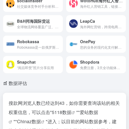
socialinsider
WotoHub海外红人智能营销云
社交媒体竞争对手分析和倾听工具
海外红人营销工具，链接全球千万带货红人，覆盖YouTube、TikTok、Instagram三大主流平台。
B&H邦海国际货运
LeapCa
全球物流网络覆盖广泛、提供多样化运输方式和个性化服务的国际物流平台。
海外网红营销，跨境电商一站式站外推广解决方案
Robokassa
OnePay
Robokassa是一款俄罗斯第三方支付收款平台，目前支持俄罗斯卢布,数字货币等国际主流货币之间的电子支付、转账和汇款服务。
您的业务的现代化支付解决方案服务提供商
Snapchat
Shopdora
“阅后即焚”照片分享应用
免费注册，3天全功能体验，大数据选品及运营工具，为全球品牌和卖家提供适用于Shopee的“选品+营销”服务
数据评估
搜款网浏览人数已经达到43，如你需要查询该站的相关
权重信息，可以点击"
5118数据
""
爱站数据
""
Chinaz数据
"进入；以目前的网站数据参考，建