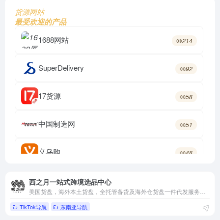
货源网站
最受欢迎的产品
1688网站
214
SuperDelivery
92
17货源
58
中国制造网
51
义乌购
48
购途网
46
西之月一站式跨境选品中心
美国货盘，海外本土货盘，全托管备货及海外仓货盘一件代发服务平台
TikTok导航
东南亚导航