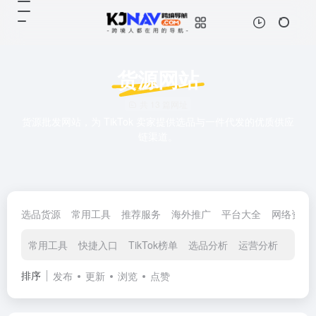
货源网站
共 13 篇网址
货源批发网站，为 TikTok 卖家提供选品与一件代发的优质供应
链渠道。
选品货源
常用工具
推荐服务
海外推广
平台大全
网络资源
常用工具
快捷入口
TikTok榜单
选品分析
运营分析
综合
排序
发布
更新
浏览
点赞