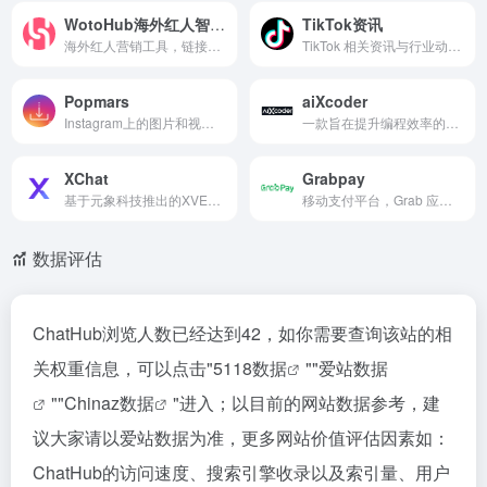
WotoHub海外红人智能营销云
TikTok资讯
海外红人营销工具，链接全球千万带货红人，覆盖YouTube、TikTok、Instagram三大主流平台。
TikTok 相关资讯与行业动态信息平台。
Popmars
aiXcoder
Instagram上的图片和视频下载，下载有次数限制
一款旨在提升编程效率的插件，它利用 AI 技术为开发者提供智能代码补全、代码推荐和代码搜索等功能
XChat
Grabpay
基于元象科技推出的XVERSE通用大模型的 人工智能聊天助手
移动支付平台，Grab 应用程序中存储的余额的移动钱包
数据评估
ChatHub浏览人数已经达到42，如你需要查询该站的相
关权重信息，可以点击"
5118数据
""
爱站数据
""
Chinaz数据
"进入；以目前的网站数据参考，建
议大家请以爱站数据为准，更多网站价值评估因素如：
ChatHub的访问速度、搜索引擎收录以及索引量、用户