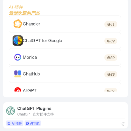
AI 插件
最受欢迎的产品
Chandler
41
ChatGPT for Google
39
Monica
39
ChatHub
39
AliGPT
37
WebChatGPT
37
ChatGPT Plugins
ChatGPT 官方插件支持
AI 插件
AI导航