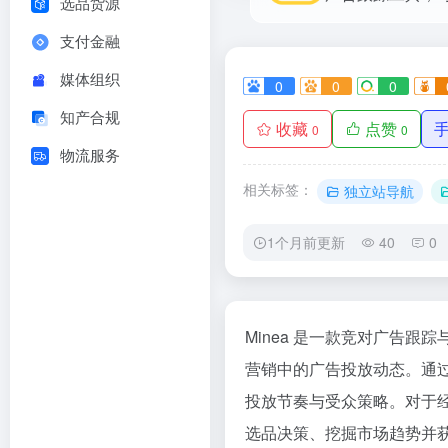
选品货源
支付金融
媒体组织
0
0
0
知产合规
收藏
点赞
0
0
物流服务
相关标签：
独立站导航
1个月前更新
40
0
Minea 是一款竞对广告跟踪
营销中的广告投放动态。通
投放节奏与受众策略。对于经营
选品决策、挖掘市场趋势并