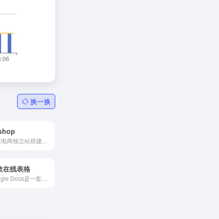
换一换
shop
跨境电商独立站搭建，助力跨境电商品牌出海
歌在线表格
Google Docs是一套在线办公软件，包括在线文档、表格和演示文稿。