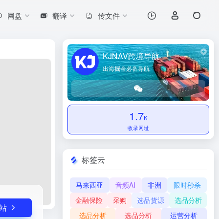
网盘
翻译
传文件
打开网站
。
KJNAV跨境导航
出海掘金必备导航
1.7
K
收录网址
标签云
马来西亚
音频AI
非洲
限时秒杀
金融保险
采购
选品货源
选品分析
站
选品分析
选品分析
运营分析