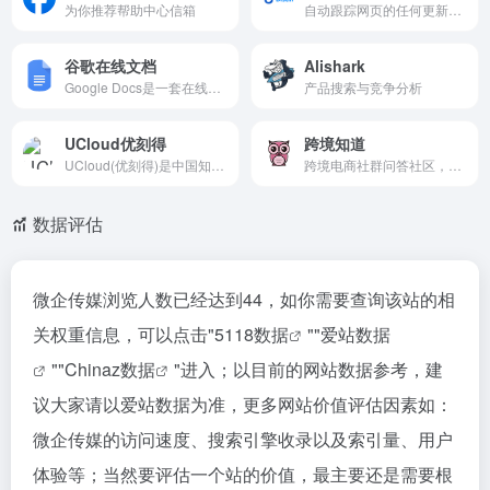
为你推荐帮助中心信箱
自动跟踪网页的任何更新，适用于观察竞对店铺的价格、商品、描述的变化，可免费体验
谷歌在线文档
Alishark
Google Docs是一套在线办公软件，包括在线文档、表格和演示文稿。
产品搜索与竞争分析
UCloud优刻得
跨境知道
UCloud(优刻得)是中国知名的中立云计算服务商，科创板上市(股票代码：688158)，中国云计算第一股，专注于提供可靠的企业级云服务，包括云服务器、云主机、云数据库、混合云、CDN等。
跨境电商社群问答社区，360万新外贸人资源平台
数据评估
微企传媒浏览人数已经达到44，如你需要查询该站的相
关权重信息，可以点击"
5118数据
""
爱站数据
""
Chinaz数据
"进入；以目前的网站数据参考，建
议大家请以爱站数据为准，更多网站价值评估因素如：
微企传媒的访问速度、搜索引擎收录以及索引量、用户
体验等；当然要评估一个站的价值，最主要还是需要根