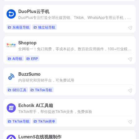
DuoPlus云手机
DuoPlus专注打造全球社媒营销、Tiktok、WhatsApp专用云手机，不需要下载客户端，流畅运用实体手机所有的功能。
东南亚导航
独立站导航
Shoptop
全网唯一！免订阅费，零成本起步。数百款应用插件，100+行业模版任选，10W+跨境建站的首选。15年海外全媒体广告经验，流量资源丰富，引流成本低；随时随地需求响应，国内卖家更友好，强势助力品牌出海。
AI导航
ERP
BuzzSumo
内容研究和营销平台，可免费试用
SEO工具
TikTok导航
Echotik AI工具箱
TikTok帮手，帮你提效TikTok业务，免费体验
TikTok导航
TikTok榜单
Lumen5在线视频制作