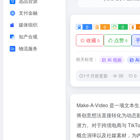
选品货源
支付金融
媒体组织
0
0
0
知产合规
收藏
点赞
0
0
物流服务
相关标签：
AI 视频
A
1个月前更新
35
0
Make-A-Video 是一
将创意想法直接转化为动态影
潜力。对于跨境电商与 Ti
概念演绎以及社媒素材，为内