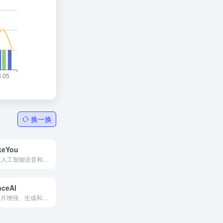
换一换
keYou
通过人工智能语音和转换为您的内容赋予独特的个性。
nceAl
AI照片增强、生成和编辑工具。