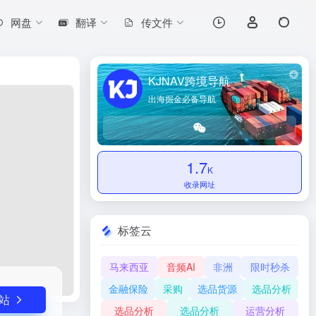
网盘
翻译
传文件
打开网站
KJNAV跨境导航
出海掘金必备导航
1.7
K
收录网址
标签云
马来西亚
音频AI
非洲
限时秒杀
金融保险
采购
选品货源
选品分析
站
选品分析
选品分析
运营分析