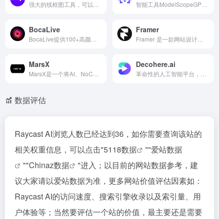
强大的线框图工具，可以实时生成精美的设计和代码
智能工具ModelScopeGPT（魔搭GPT），它能接收用户指令，通过“中枢模型”一键调用魔搭社区其他的AI模型，大小模型协同完成复杂任务。
BocaLive
Framer
BocaLive提供100+高颜值S级数字人（欧美、东南亚等），支持100+AI配音29国语言或上传音频驱动数字人直播，可实现Shopee、TikTok、Lazada等多平台多路推流直播和智能互动；操
Framer 是一款网站设计工具,致力于简化网站设计和发布流程。
MarsX
Decohere.ai
MarsX是一个将AI、NoCode、Code和微应用结合在一起的开发工具
革命性的人工智能平台，可将文本描述转化为高质量的视频，提供免费体验
数据评估
Raycast AI浏览人数已经达到36，如你需要查询该站的
相关权重信息，可以点击"
5118数据
""
爱站数据
""
Chinaz数据
"进入；以目前的网站数据参考，建
议大家请以爱站数据为准，更多网站价值评估因素如：
Raycast AI的访问速度、搜索引擎收录以及索引量、用
户体验等；当然要评估一个站的价值，最主要还是需要