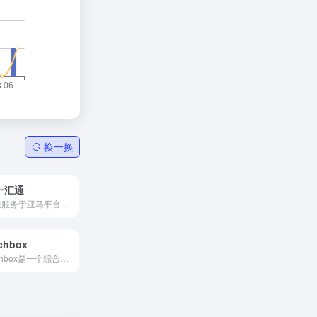
换一换
一汇通
专注服务于亚马平台跨境物流方案的制定和实施
tchbox
Pitchbox是一个综合性内容营销平台