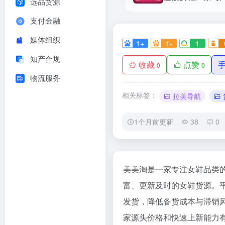
选品货源
支付金融
媒体组织
1+
1-
1
知产合规
收藏
点赞
0
0
物流服务
相关标签：
拉美导航
1个月前更新
38
0
美美淘是一家专注女鞋品类
富、更新及时的女鞋货源。
发货，降低备货成本与滞销风
家源头价格和快速上新能力