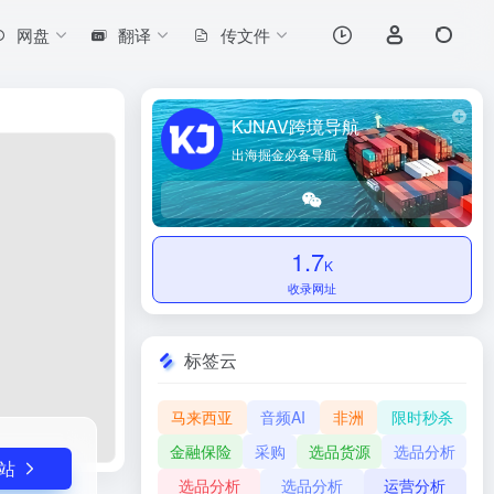
网盘
翻译
传文件
打开网站
KJNAV跨境导航
出海掘金必备导航
1.7
K
收录网址
标签云
马来西亚
音频AI
非洲
限时秒杀
金融保险
采购
选品货源
选品分析
站
选品分析
选品分析
运营分析