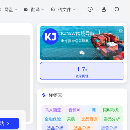
网盘
翻译
传文件
打开网站
KJNAV跨境导航
出海掘金必备导航
1.7
K
收录网址
标签云
马来西亚
音频AI
非洲
限时秒杀
金融保险
采购
选品货源
选品分析
站
选品分析
选品分析
运营分析