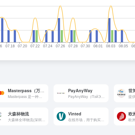
Masterpass（万事通）
PayAnyWay
世
Masterpass 是一种电子钱包服务，通过建立个人安全账户，记录您的付款方式及送货资料，让您享受更快捷、安全的支付服务体验。
PayAnyWay（ПэйЭниВэй）是一家俄罗斯的支付服务提供商，为各类企业、网站、社交网络和自由职业者提供支付解决方案。
大森林物流
Vinted
欧
大森林全球物流(深圳)有限公司专业从事亚马逊FBA头程运输门到门服务，含(FBA海运_FBA空运_FBA快递_海外仓）及拼箱整柜等一系列FBA相关配套物流综合服务商。
在线市场，用于购买、销售和交换新的或二手的物品，主要是服装和配饰
欧