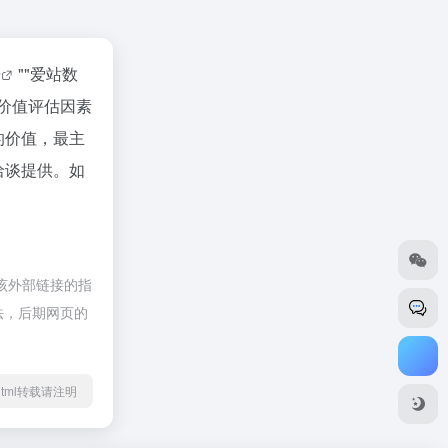
据
""
爱站数
价值评估因素
的价值，最主
洽谈提供。如
该外部链接的指
合法，后期网页的
02.html转载请注明