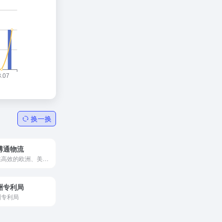
换一换
博通物流
提供高效的欧洲、美国、加拿大、日本亚马逊FBA头程运输入仓，以及外贸出口的空运、海运、国际快递等30余种物流产品和服务
洲专利局
洲专利局