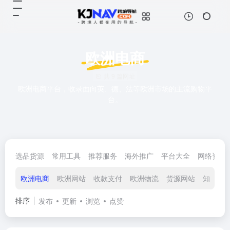
欧洲电商
共 9 篇网址
欧洲电商平台，收录面向英、德、法等欧洲市场的主流购物平
台。
选品货源
常用工具
推荐服务
海外推广
平台大全
网络资源
欧洲电商
欧洲网站
收款支付
欧洲物流
货源网站
知识产
排序
发布
更新
浏览
点赞