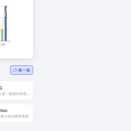
换一换
G
APG 是一家面向跨境电商领域的支付服务提供商，主要为跨境卖...
itec
士最大的在线零售商