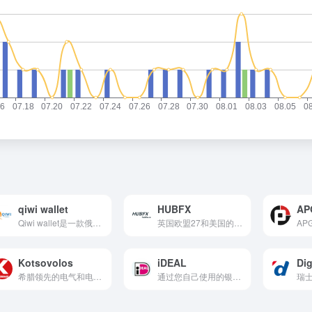
qiwi wallet
HUBFX
AP
Qiwi wallet是一款俄罗斯第三方支付收款平台，目前支持美元,欧元,俄罗斯卢布等国际主流货币之间的电子支付、转账和汇款服务。
英国欧盟27和美国的本地银行收款账号
Kotsovolos
iDEAL
Dig
希腊领先的电气和电子产品零售商之一
通过您自己使用的银行进行在线支付
瑞