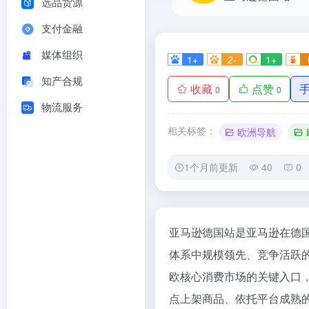
选品货源
支付金融
媒体组织
1+
2-
1+
知产合规
收藏
点赞
0
0
物流服务
相关标签：
欧洲导航
1个月前更新
40
0
亚马逊德国站是亚马逊在德
体系中规模领先、竞争活跃
欧核心消费市场的关键入口
点上架商品、依托平台成熟