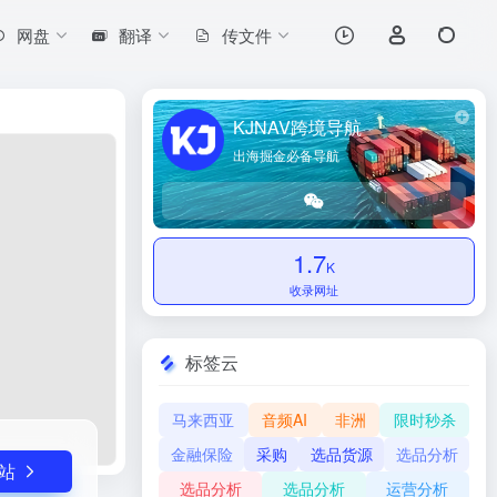
网盘
翻译
传文件
打开网站
KJNAV跨境导航
出海掘金必备导航
1.7
K
收录网址
标签云
马来西亚
音频AI
非洲
限时秒杀
金融保险
采购
选品货源
选品分析
站
选品分析
选品分析
运营分析