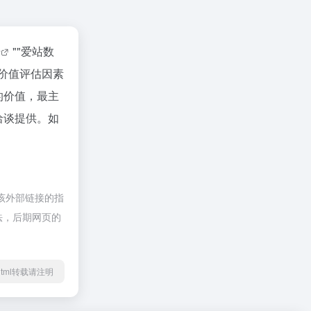
据
""
爱站数
价值评估因素
的价值，最主
洽谈提供。如
该外部链接的指
合法，后期网页的
04.html转载请注明