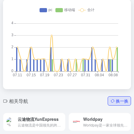
相关导航
换一换
云途物流YunExpress
Worldpay
云途物流是中国领先的跨境B2C商业专线国际物流服务商，云途物流聚焦跨境电商国际物流专线，国际小包、跨境专线小包、跨境美国专线、日本专线、欧洲专线物流，云途物流专业快递服务。
Worldpay是一家全球领先的支付服务提供商Worldpay的国际付款业务建立在其全球银行网络的基础上，能够支持63个国家23个币种的本地代付，及21个币种的跨境代付，高效、便捷、全球化