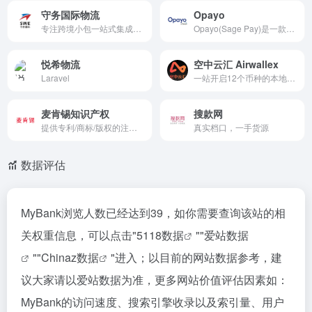
守务国际物流
Opayo
专注跨境小包一站式集成服务
Opayo(Sage Pay)是一款英国第三方支付收款平台，目前支持英镑等国际主流货币之间的电子支付、转账和汇款服务。
悦希物流
空中云汇 Airwallex
Laravel
一站开启12个币种的本地收款账户
麦肯锡知识产权
搜款网
提供专利/商标/版权的注册申请和商标设计服务
真实档口，一手货源
数据评估
MyBank浏览人数已经达到39，如你需要查询该站的相
关权重信息，可以点击"
5118数据
""
爱站数据
""
Chinaz数据
"进入；以目前的网站数据参考，建
议大家请以爱站数据为准，更多网站价值评估因素如：
MyBank的访问速度、搜索引擎收录以及索引量、用户