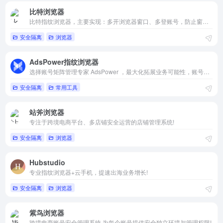
比特浏览器
比特指纹浏览器，主要实现：多开浏览器窗口、多登账号，防止窗口间产生关联、防止封号，每个窗口可以模拟独立的电脑信息，模拟不同的IP地址，使得相互间完全环境独立、隔离，避免关联封号！
安全隔离
浏览器
AdsPower指纹浏览器
选择账号矩阵管理专家 AdsPower ，最大化拓展业务可能性，账号再多无压力全球先进指纹浏览器AdsPower 提供谷歌&amp;火狐双内核浏览器，全方位帮您降低账号矩阵运营风险！
安全隔离
常用工具
站斧浏览器
专注于跨境电商平台、多店铺安全运营的店铺管理系统!
安全隔离
浏览器
Hubstudio
专业指纹浏览器+云手机，提速出海业务增长!
安全隔离
浏览器
紫鸟浏览器
跨境电商账号安全管理系统,为每个账号提供安全独立环境与管理权限!