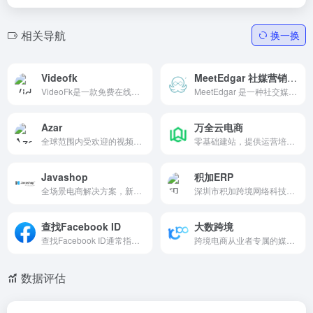
相关导航
换一换
Videofk
MeetEdgar 社媒营销自动化
VideoFk是一款免费在线视频下载器，支持多种分辨率（SD至4K）及MP4格式转换，可高清下载网络视频。
MeetEdgar 是一种社交媒体自动化工具，能够帮助用户创建、管理和发布社交媒体帖子。它强调利用已有帖子的重复利用，以最大化社交媒体的影响力。
Azar
万全云电商
全球范围内受欢迎的视频社交应用之一，中东1V1视频聊天软件鼻祖
零基础建站，提供运营培训和一对一客户指导
Javashop
积加ERP
全场景电商解决方案，新零售电商系统
深圳市积加跨境网络科技有限...
查找Facebook ID
大数跨境
查找Facebook ID通常指的是获取用户在Facebook平台上的唯一标识号码。
跨境电商从业者专属的媒体平台
数据评估