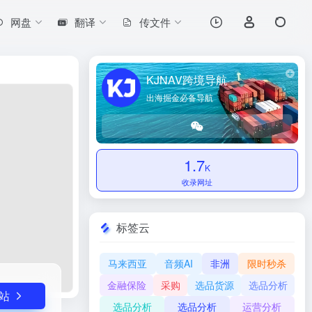
网盘
翻译
传文件
打开网站
KJNAV跨境导航
出海掘金必备导航
1.7
K
收录网址
标签云
马来西亚
音频AI
非洲
限时秒杀
金融保险
采购
选品货源
选品分析
站
选品分析
选品分析
运营分析