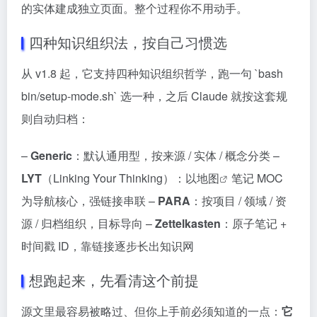
的实体建成独立页面。整个过程你不用动手。
四种知识组织法，按自己习惯选
从 v1.8 起，它支持四种知识组织哲学，跑一句 `bash
bin/setup-mode.sh` 选一种，之后 Claude 就按这套规
则自动归档：
–
Generic
：默认通用型，按来源 / 实体 / 概念分类 –
LYT
（Linking Your Thinking）：以
地图
笔记 MOC
为导航核心，强链接串联 –
PARA
：按项目 / 领域 / 资
源 / 归档组织，目标导向 –
Zettelkasten
：原子笔记 +
时间戳 ID，靠链接逐步长出知识网
想跑起来，先看清这个前提
源文里最容易被略过、但你上手前必须知道的一点：
它