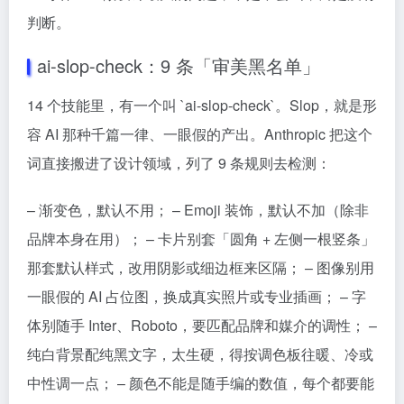
判断。
ai-slop-check：9 条「审美黑名单」
14 个技能里，有一个叫 `ai-slop-check`。Slop，就是形
容 AI 那种千篇一律、一眼假的产出。Anthropic 把这个
词直接搬进了设计领域，列了 9 条规则去检测：
– 渐变色，默认不用； – Emoji 装饰，默认不加（除非
品牌本身在用）； – 卡片别套「圆角 + 左侧一根竖条」
那套默认样式，改用阴影或细边框来区隔； – 图像别用
一眼假的 AI 占位图，换成真实照片或专业插画； – 字
体别随手 Inter、Roboto，要匹配品牌和媒介的调性； –
纯白背景配纯黑文字，太生硬，得按调色板往暖、冷或
中性调一点； – 颜色不能是随手编的数值，每个都要能