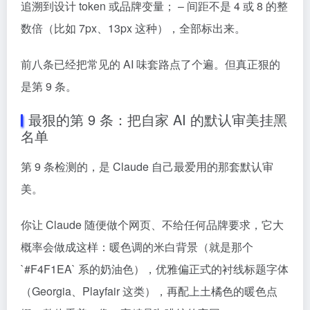
追溯到设计 token 或品牌变量； – 间距不是 4 或 8 的整
数倍（比如 7px、13px 这种），全部标出来。
前八条已经把常见的 AI 味套路点了个遍。但真正狠的
是第 9 条。
最狠的第 9 条：把自家 AI 的默认审美挂黑
名单
第 9 条检测的，是 Claude 自己最爱用的那套默认审
美。
你让 Claude 随便做个网页、不给任何品牌要求，它大
概率会做成这样：暖色调的米白背景（就是那个
`#F4F1EA` 系的奶油色），优雅偏正式的衬线标题字体
（Georgia、Playfair 这类），再配上土橘色的暖色点