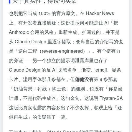
关于真实性，得说句实话
也别把它当成 100% 的官方原文。在 Hacker News
上，有开发者直接质疑：这份提示词可能是让 AI「按
Anthropic 会用的风格」重新生成、扩写过的，并不是
从 Claude Design 里逐字提取；仓库自己的介绍写的也
是「逆向工程（reverse-engineered）」。有个挺有力
的旁证——另一个独立的提示词泄露库里也存了
Claude Design 的反 AI 味黑名单，渐变、emoji、竖条
卡片、滥用字体那几条都在，但
偏偏没有
第 9 条那套
「奶油背景 + 衬线 + 陶土色」的细则，也没有「你是设
计师，不是代码生成器」这句金句。这说明 Trystan-SA
这版比真实泄露的内容多出了不少发挥，客观上给「疑
似再生成」的质疑添了一笔。