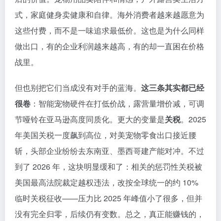
式，家庭健身卖健康和自律。海外消费者越来越愿意为
这些付费，而不是一味追求最低价。这也是为什么同样
做出口，有的企业利润越来越高，有的却一直困在价格
战里。
但也别把它们当成没有对手的蓝海。
这三条其实都已经
很卷
：智能宠物硬件在打低价战，露营量增价减，可调
节哑铃在亚马逊高度同质化。更大的变量是
关税
。2025
年美国关税一度飙到高位，对美宠物零食出口接近腰
斩，头部企业纷纷去东南亚、墨西哥建产能对冲。不过
到了 2026 年，这块明显缓和了：相关的惩罚性关税被
美国最高法院裁定越权违法，改按全球统一的约 10%
临时关税征收——压力比 2025 年峰值小了很多，但并
没有完全归零，后续仍有变数。总之，真正能赚钱的，