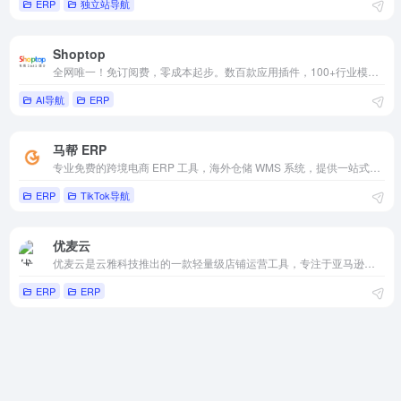
ERP
独立站导航
Shoptop
全网唯一！免订阅费，零成本起步。数百款应用插件，100+行业模版任选，10W+跨境建站的首选。15年海外全媒体广告经验，流量资源丰富，引流成本低；随时随地需求响应，国内卖家更友好，强势助力品牌出海。
AI导航
ERP
马帮 ERP
专业免费的跨境电商 ERP 工具，海外仓储 WMS 系统，提供一站式跨境电商 ERP 管理软件解决方案
ERP
TikTok导航
优麦云
优麦云是云雅科技推出的一款轻量级店铺运营工具，专注于亚马逊店铺的日常运营。网页版 + 手机版 + 插件，支持多场景运营，6大功能版块，解决30+日常运营痛点，全面优化卖家业务。
ERP
ERP