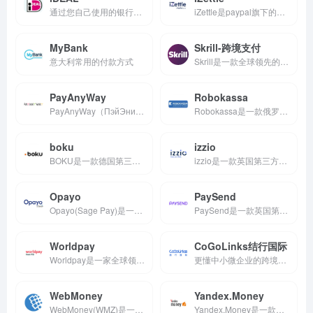
通过您自己使用的银行进行在线支付
iZettle是paypal旗下的移动支付公司，提供C2C以及B2C电子商务的批量化处理支付解决方案服务商。
MyBank
Skrill-跨境支付
意大利常用的付款方式
Skrill是一款全球领先的在线支付平台，支持跨境支付，让您在全球范围内快速、安全的进行付款和收款。
PayAnyWay
Robokassa
PayAnyWay（ПэйЭниВэй）是一家俄罗斯的支付服务提供商，为各类企业、网站、社交网络和自由职业者提供支付解决方案。
Robokassa是一款俄罗斯第三方支付收款平台，目前支持俄罗斯卢布,数字货币等国际主流货币之间的电子支付、转账和汇款服务。
boku
izzio
BOKU是一款德国第三方支付收款平台，目前支持美元,欧元,国际主要流通货币等国际主流货币之间的电子支付、转账和汇款服务。
izzio是一款英国第三方支付收款平台，目前支持美元,欧元,英镑等国际主流货币之间的电子支付、转账和汇款服务。
Opayo
PaySend
Opayo(Sage Pay)是一款英国第三方支付收款平台，目前支持英镑等国际主流货币之间的电子支付、转账和汇款服务。
PaySend是一款英国第三方支付收款平台(新一代国际汇款，在线国际汇款只需£1/$2/€1.5 )，目前支持美元,欧元,英镑等国际主流货币之间的电子支付、转账和汇款服务。
Worldpay
CoGoLinks结行国际
Worldpay是一家全球领先的支付服务提供商Worldpay的国际付款业务建立在其全球银行网络的基础上，能够支持63个国家23个币种的本地代付，及21个币种的跨境代付，高效、便捷、全球化
更懂中小微企业的跨境支付品牌
WebMoney
Yandex.Money
WebMoney(WMZ)是一款俄罗斯第三方支付收款平台，目前支持美元,欧元,俄罗斯卢布,国际主要流通货币等国际主流货币之间的电子支付、转账和汇款服务。
Yandex.Money是一款俄罗斯第三方支付收款平台，目前支持俄罗斯卢布等国际主流货币之间的电子支付、转账和汇款服务。