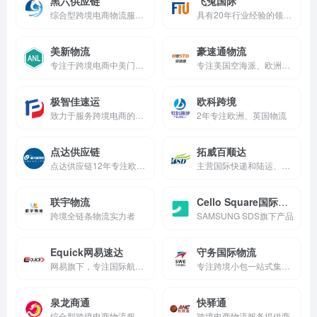
黑六供应链
飞兔国际
综合型跨境电商物流服务商
具有20年行业经验的领先国际物流服务供应商
美新物流
豪速通物流
专注于跨境电商中美门到门物流解决方案，服务涵盖FBA头程、海外仓、独立站物流
专注美国空海派、欧洲卡航，欧洲铁路，英国海运。
极智佳速运
欧科跨境
致力于服务跨境电商的物流公司，主要为欧美加市场提供空运、海运、铁运、中欧卡航等多种渠道的物流服务。
2年专注欧洲、英国物流
点达供应链
拓威百顺达
点达供应链12年专注欧洲物流与海外仓
主营国际快递和陆运、空运进出口运输代理的国家一级货运代理企业
联宇物流
Cello Square国际物流平台
跨境全链条物流实力者
SAMSUNG SDS旗下产品
Equick网易速达
守务国际物流
网易旗下，专注国际航空货运物流
专注跨境小包一站式集成服务
泉龙商通
快驿通
综合型跨境电商物流服务商
跨境电商物流服务提供商