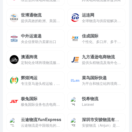
世博通物流
运连网
提供高效的欧洲、美国、加拿大、日本亚马逊FBA头程运输入仓，以及外贸出口的空运、海运、国际快递等30余种物流产品和服务
全球物流与供应链解决方案
中外运速递
佳成国际
央企信誉助力卖家出口
个性化、多口岸、多干线的全球跨境物流服务供应商
澳通跨境
九方通逊电商物流
定制化全球跨境物流服务商
提供头程物流及海外仓服务，美国TK专线物流
辉煌鸿运
菜鸟国际快递
专注亚马逊头程运输，专业国际物流资源整合服务商
为平台和独立站跨境商家提供一站式的的跨境小包履约服务，为商家的跨境生意护航。
极兔国际
悦希物流
极兔国际业务包含电商小包、传统货运、国内外仓储等服务
Laravel
云途物流YunExpress
深圳市安骏物流有限公司
云途物流是中国领先的跨境B2C商业专线国际物流服务商，云途物流聚焦跨境电商国际物流专线，国际小包、跨境专线小包、跨境美国专线、日本专线、欧洲专线物流，云途物流专业快递服务。
安骏物流（Anjun）是领先的中...