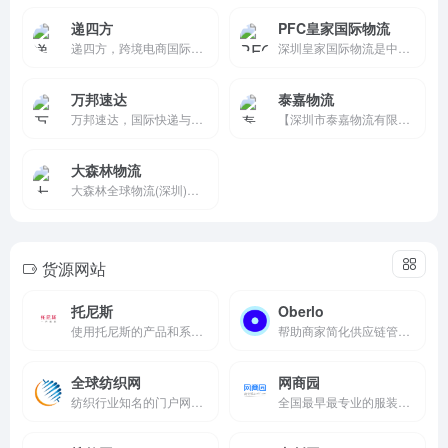
递四方
PFC皇家国际物流
递四方，跨境电商国际物流与海外仓服务商。
深圳皇家国际物流是中国第一...
万邦速达
泰嘉物流
万邦速达，国际快递与跨境物流服务商。
【深圳市泰嘉物流有限公司】...
大森林物流
大森林全球物流(深圳)有限公司专业从事亚马逊FBA头程运输门到门服务，含(FBA海运_FBA空运_FBA快递_海外仓）及拼箱整柜等一系列FBA相关配套物流综合服务商。
货源网站
托尼斯
Oberlo
使用托尼斯的产品和系统，搭建销售全球的购物网站。
帮助商家简化供应链管理，让商家能够更专注于市场营销和客户服务
全球纺织网
网商园
纺织行业知名的门户网站，集面料行情资讯、服装面料产品及企业大全信息库、网上纺织品批发采购信息、公共信息化服务于一身的电子商务平台
全国最早最专业的服装服饰类货源分销平台网站