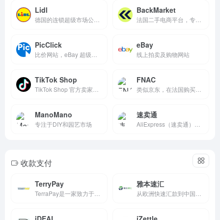
Lidl
BackMarket
德国的连锁超级市场公司，在全球拥有超过11,200家分店
法国二手电商平台，专注于翻新电子设备
PicClick
eBay
比价网站，eBay 超级买家的顶级工具之一
线上拍卖及购物网站
TikTok Shop
FNAC
TikTok Shop 官方卖家入驻与店铺管理入口。
类似京东，在法国购买电子产品的首选平台
ManoMano
速卖通
专注于DIY和园艺市场
AliExpress（速卖通）是阿里巴巴集团旗下的一个国际在线零售平台，成立于2010年。它主要面向全球消费者，提供来自中国和其他国家卖家的多样化商品。
收款支付
TerryPay
雅本速汇
TerraPay是一家致力于打造无国界、无缝连接且符合合规要求的全球支付平台的公司。
从欧洲快速汇款到中国，欧洲华人首选汇款回国软件
iDEAL
iZettle