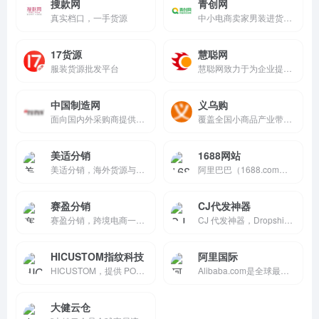
搜款网
青创网
真实档口，一手货源
中小电商卖家男装进货批发的最佳平台
17货源
慧聪网
服装货源批发平台
慧聪网致力于为企业提供全方位的B2B电子商务解决方案，帮助企业拓展业务、提高效益
中国制造网
义乌购
面向国内外采购商提供丰富产品的电子商务服务
覆盖全国小商品产业带优质供应商
美适分销
1688网站
美适分销，海外货源与一件代发服务平台。
阿里巴巴（1688.com）是全球...
赛盈分销
CJ代发神器
赛盈分销，跨境电商一件代发与分销供应链平台。
CJ 代发神器，Dropshipping 一件代发与订单管理工具。
HICUSTOM指纹科技
阿里国际
HICUSTOM，提供 POD 定制铺货与指纹科技相关服务。
Alibaba.com是全球最大的在线B2B交易平台，连接全球制造商、供应商、进口商和出口商，提供一站式跨境贸易服务。
大健云仓