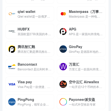
qiwi wallet
Masterpass（万事通）
Qiwi wallet是一款俄罗斯第三方支付收款平台，目前支持美元,欧元,俄罗斯卢布等国际主流货币之间的电子支付、转账和汇款服务。
Masterpass 是一种电子钱包服务，通过建立个人安全账户，记录您的付款方式及送货资料，让您享受更快捷、安全的支付服务体验。
HUBFX
APG
英国欧盟27和美国的本地银行收款账号
APG 是一家面向跨境电商领域的支付服务提供商，主要为跨境卖...
腾讯智汇鹅
GiroPay
腾讯智汇鹅是腾讯推出的跨境支付服务，作为收款工具，为跨境电商...
GiroPay 是德国本地的一种在线支付方式，作为本地支付收...
Bancontact
万里汇
Bancontact 是比利时本地的主流支付方式，作为一款本...
万里汇是一款面向跨境电商的收款服务，属于收款工具类别。它为跨...
Visa pay
空中云汇 Airwallex
Visa Pay是一款便捷、安全的非接触式支付平台，由Visa提供。它为用户提供了全球范围内的电子支付、转账和汇款服务，支持使用国际主要流通货币和美元进行支付，通过非接触式支付卡片或设备完成付款。
一站开启12个币种的本地收款账户
PingPong
Payoneer派安盈
PingPong，领军企业的优选
一站式外贸收款专家