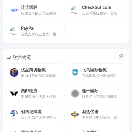
连连国际
Checkout.com
畅达全球的支付金融解决方案
让支付系统更快，更智能，适...
PayPal
在线支付行业老大，最高费率 ...
欧洲物流
优品跨境物流
飞鸟国际物流
国内领先的跨境国际物流企业，专注于跨境物流服务，已覆盖上百个行业
飞鸟国际是一家总部注册于中国深圳，主要业务位于欧美，为中国出口跨境电商提供海外综合供应链服务的公司。
西邮物流
递一国际
中国市场上头部大件物流及境外本土化仓配综合物流服务商
服务了上万跨境电商卖家群体，现已成为中国领先的跨境电商物流服务商
创四纪跨境
易达优送
致力于为广大跨境电商卖家提供“多渠道、多选择、少花钱、少操心”的新一代综合性物流服务商
主营跨境电商物流，是亚马逊第三方物流服务商。