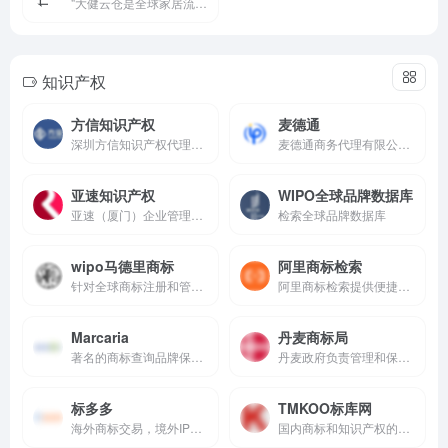
"大健云仓是全球家居流通骨干网，提供端到端跨境B2B平台服务，涵盖仓储、物流及品牌赋能，助力家居企业高效拓展国际市场。"
知识产权
方信知识产权
麦德通
深圳方信知识产权代理有限公司（简称方信），中华商标协会会员，是一家经国家商标局许可备案的专门从事国内外知识产权代理业务的服务机构。自成立以来，公司致力于为国内外企业提供专业的知识产权服务。
麦德通商务代理有限公司成立于2020年10月，是欧税通集团旗下子公司，专注于企业知识产权合规服务。提供全面的知识产权管理解决方案，帮助企业规范知识产权业务、降低法律风险、提高竞争优势。
亚速知识产权
WIPO全球品牌数据库
亚速（厦门）企业管理咨询有限公司（简称亚速），是中国���批经国家商标局许可、具有合法备案资质的知识产权代理服务机构，也是福建省首家专注全球跨境知识产权代理服务商。
检索全球品牌数据库
wipo马德里商标
阿里商标检索
针对全球商标注册和管理的解决方案
阿里商标检索提供便捷的在线工具
Marcaria
丹麦商标局
著名的商标查询品牌保护公司
丹麦政府负责管理和保护知识产权的官方机构，帮助公司将想法转化为业务
标多多
TMKOO标库网
海外商标交易，境外IP数据库+AI智能检索
国内商标和知识产权的注册查询和交易